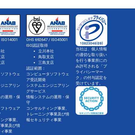
 ISO14001
OHS 692647 / ISO45001
ISO認証取得
当社は、個人情報
本社
立川本社
の適切な取り扱い
支店
鳥取支店
を行う事業所にの
支店
三島支店
み許可される「プ
認証範囲：
ライバシーマー
タソフトウェ
コンピュータソフトウェ
ク」の付与認定を
ア受託開発
受けています。
ンジニアリン
システムエンジニアリン
グサービス
ムの運用・保
情報システムの運用・保
守
ソフトウェア
コンサルティング事業、
守
トレーニング事業及び情
ィング事業、
報セキュリティ事業
グ事業及び情
ティ事業