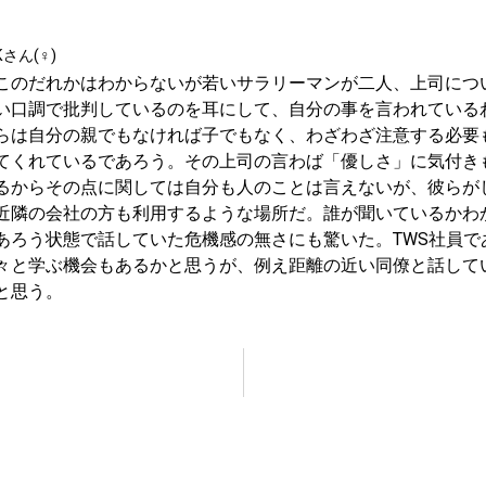
Kさん(♀)
このだれかはわからないが若いサラリーマンが二人、上司につ
い口調で批判しているのを耳にして、自分の事を言われている
らは自分の親でもなければ子でもなく、わざわざ注意する必要
てくれているであろう。その上司の言わば「優しさ」に気付き
るからその点に関しては自分も人のことは言えないが、彼らが
近隣の会社の方も利用するような場所だ。誰が聞いているかわ
あろう状態で話していた危機感の無さにも驚いた。TWS社員で
々と学ぶ機会もあるかと思うが、例え距離の近い同僚と話して
と思う。