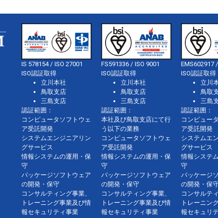
IS 578154 / ISO 27001
FS591336 / ISO 9001
EMS602917 /
ISO認証取得
ISO認証取得
ISO認証取得
立川本社
立川本社
立川
鳥取支店
鳥取支店
鳥取
三島支店
三島支店
三島
認証範囲：
認証範囲：
認証範囲：
コンピュータソフトウェ
本社及び鳥取支店にて行
コンピュー
ア受託開発
う以下の業務
ア受託開発
システムエンジニアリン
コンピュータソフトウェ
システムエ
グサービス
ア受託開発
グサービス
情報システムの運用・保
情報システムの運用・保
情報システ
守
守
守
パッケージソフトウェア
パッケージソフトウェア
パッケージ
の開発・保守
の開発・保守
の開発・保
コンサルティング事業、
コンサルティング事業、
コンサルテ
トレーニング事業及び情
トレーニング事業及び情
トレーニン
報セキュリティ事業
報セキュリティ事業
報セキュリ