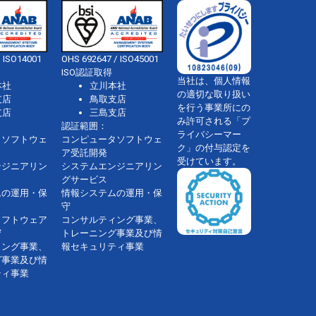
 ISO14001
OHS 692647 / ISO45001
ISO認証取得
当社は、個人情報
本社
立川本社
の適切な取り扱い
支店
鳥取支店
を行う事業所にの
支店
三島支店
み許可される「プ
認証範囲：
ライバシーマー
タソフトウェ
コンピュータソフトウェ
ク」の付与認定を
ア受託開発
受けています。
ンジニアリン
システムエンジニアリン
グサービス
ムの運用・保
情報システムの運用・保
守
ソフトウェア
コンサルティング事業、
守
トレーニング事業及び情
ィング事業、
報セキュリティ事業
グ事業及び情
ティ事業