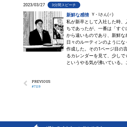
2023/03/27
3分間スピーチ
新鮮な感情
Y・Iさん(♂)
私が新卒として入社した時、
ちであったが、一番は「すぐ
から遠いものであり、新鮮な
日々のルーティンのようにな
作成した。その1ページ目の
るカレンダーを見て、少しで
というやる気が沸いている。
PREVIOUS
#7119