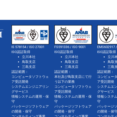
IS 578154 / ISO 27001
FS591336 / ISO 9001
EMS602917 /
ISO認証取得
ISO認証取得
ISO認証取得
立川本社
立川本社
立川
鳥取支店
鳥取支店
鳥取
三島支店
三島支店
三島
認証範囲：
認証範囲：
認証範囲：
コンピュータソフトウェ
本社及び鳥取支店にて行
コンピュー
ア受託開発
う以下の業務
ア受託開発
システムエンジニアリン
コンピュータソフトウェ
システムエ
グサービス
ア受託開発
グサービス
情報システムの運用・保
情報システムの運用・保
情報システ
守
守
守
パッケージソフトウェア
パッケージソフトウェア
パッケージ
の開発・保守
の開発・保守
の開発・保
コンサルティング事業、
コンサルティング事業、
コンサルテ