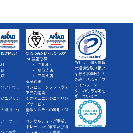
 ISO14001
OHS 692647 / ISO45001
ISO認証取得
当社は、個人情報
本社
立川本社
の適切な取り扱い
支店
鳥取支店
を行う事業所にの
支店
三島支店
み許可される「プ
認証範囲：
ライバシーマー
タソフトウェ
コンピュータソフトウェ
ク」の付与認定を
ア受託開発
受けています。
ンジニアリン
システムエンジニアリン
グサービス
ムの運用・保
情報システムの運用・保
守
ソフトウェア
コンサルティング事業、
守
トレーニング事業及び情
ィング事業、
報セキュリティ事業