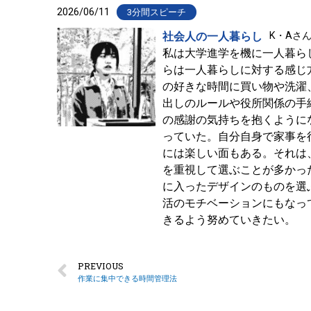
2026/06/11
3分間スピーチ
社会人の一人暮らし
K・Aさん
私は大学進学を機に一人暮ら
らは一人暮らしに対する感じ
の好きな時間に買い物や洗濯
出しのルールや役所関係の手
の感謝の気持ちを抱くように
っていた。自分自身で家事を
には楽しい面もある。それは
を重視して選ぶことが多かっ
に入ったデザインのものを選
活のモチベーションにもなっ
きるよう努めていきたい。
PREVIOUS
作業に集中できる時間管理法