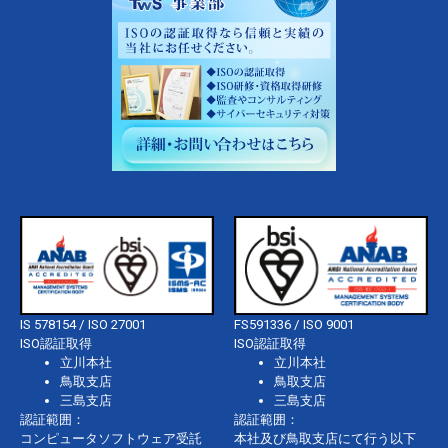
IS 578154 / ISO 27001
FS591336 / ISO 9001
ISO認証取得
ISO認証取得
立川本社
立川本社
鳥取支店
鳥取支店
三島支店
三島支店
認証範囲：
認証範囲：
コンピュータソフトウェア受託
本社及び鳥取支店にて行う以下