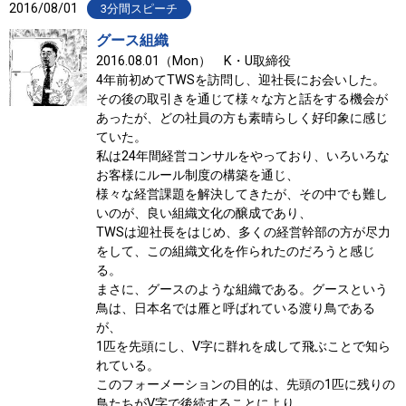
2016/08/01
3分間スピーチ
グース組織
2016.08.01（Mon） K・U取締役
4年前初めてTWSを訪問し、迎社長にお会いした。
その後の取引きを通じて様々な方と話をする機会が
あったが、どの社員の方も素晴らしく好印象に感じ
ていた。
私は24年間経営コンサルをやっており、いろいろな
お客様にルール制度の構築を通じ、
様々な経営課題を解決してきたが、その中でも難し
いのが、良い組織文化の醸成であり、
TWSは迎社長をはじめ、多くの経営幹部の方が尽力
をして、この組織文化を作られたのだろうと感じ
る。
まさに、グースのような組織である。グースという
鳥は、日本名では雁と呼ばれている渡り鳥である
が、
1匹を先頭にし、V字に群れを成して飛ぶことで知ら
れている。
このフォーメーションの目的は、先頭の1匹に残りの
鳥たちがV字で後続することにより、