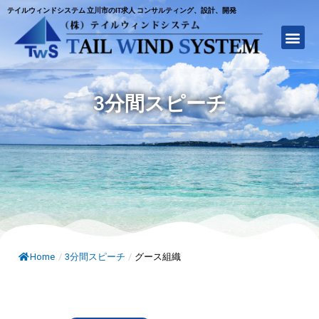
テイルウィンドシステム 立川市のIT求人 コンサルティング、設計、開発
3分間スピーチ
Home
/
3分間スピーチ
/
グース組織