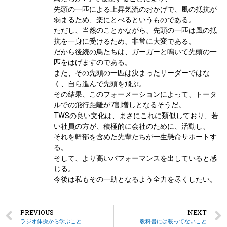
先頭の一匹による上昇気流のおかげで、風の抵抗が
弱まるため、楽にとべるというものである。
ただし、当然のことかながら、先頭の一匹は風の抵
抗を一身に受けるため、非常に大変である。
だから後続の鳥たちは、ガーガーと鳴いて先頭の一
匹をはげますのである。
また、その先頭の一匹は決まったリーダーではな
く、自ら進んで先頭を飛ぶ。
その結果、このフォーメーションによって、トータ
ルでの飛行距離が7割増しとなるそうだ。
TWSの良い文化は、まさにこれに類似しており、若
い社員の方が、積極的に会社のために、活動し、
それを幹部を含めた先輩たちが一生懸命サポートす
る。
そして、より高いパフォーマンスを出していると感
じる。
今後は私もその一助となるよう全力を尽くしたい。
PREVIOUS
NEXT
ラジオ体操から学ぶこと
教科書には載ってないこと