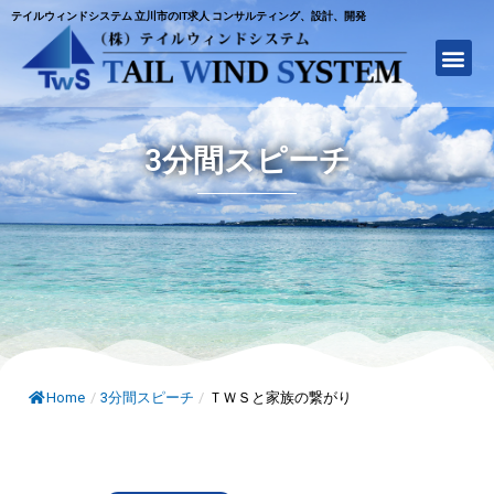
テイルウィンドシステム 立川市のIT求人 コンサルティング、設計、開発
3分間スピーチ
Home
/
3分間スピーチ
/
ＴＷＳと家族の繋がり