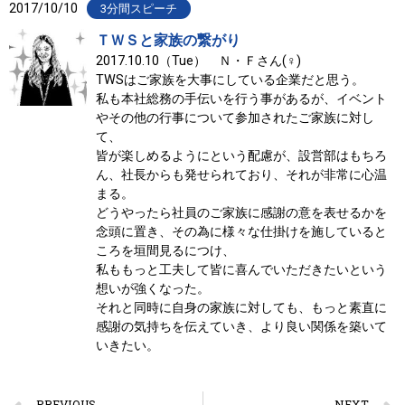
2017/10/10
3分間スピーチ
ＴＷＳと家族の繋がり
2017.10.10（Tue） Ｎ・Ｆさん(♀)
TWSはご家族を大事にしている企業だと思う。
私も本社総務の手伝いを行う事があるが、イベント
やその他の行事について参加されたご家族に対し
て、
皆が楽しめるようにという配慮が、設営部はもちろ
ん、社長からも発せられており、それが非常に心温
まる。
どうやったら社員のご家族に感謝の意を表せるかを
念頭に置き、その為に様々な仕掛けを施していると
ころを垣間見るにつけ、
私ももっと工夫して皆に喜んでいただきたいという
想いが強くなった。
それと同時に自身の家族に対しても、もっと素直に
感謝の気持ちを伝えていき、より良い関係を築いて
いきたい。
PREVIOUS
NEXT