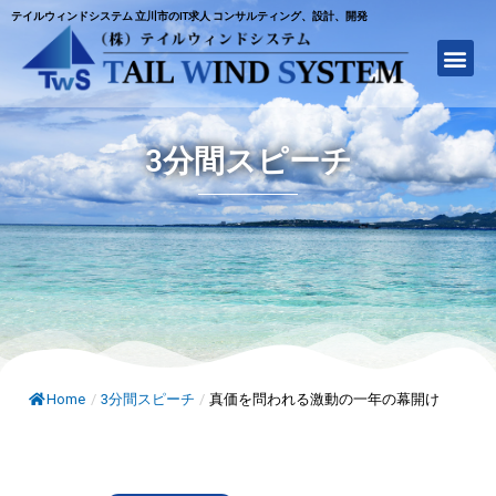
テイルウィンドシステム 立川市のIT求人 コンサルティング、設計、開発
3分間スピーチ
Home
/
3分間スピーチ
/
真価を問われる激動の一年の幕開け