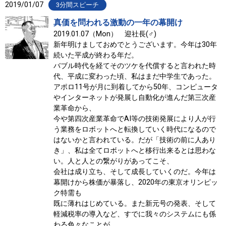
2019/01/07
3分間スピーチ
真価を問われる激動の一年の幕開け
2019.01.07（Mon） 迎社長(♂)
新年明けましておめでとうございます。今年は30年
続いた平成が終わる年だ。
バブル時代を経てそのツケを代償すると言われた時
代、平成に変わった頃、私はまだ中学生であった。
アポロ11号が月に到着してから50年、コンピュータ
やインターネットが発展し自動化が進んだ第三次産
業革命から、
今や第四次産業革命でAI等の技術発展により人が行
う業務をロボットへと転換していく時代になるので
はないかと言われている。だが「技術の前に人あり
き」、私は全てロボットへと移行出来るとは思わな
い。人と人との繋がりがあってこそ、
会社は成り立ち、そして成長していくのだ。今年は
幕開けから株価が暴落し、2020年の東京オリンピッ
ク特需も
既に薄れはじめている。また新元号の発表、そして
軽減税率の導入など、すでに我々のシステムにも係
わる色々なことが