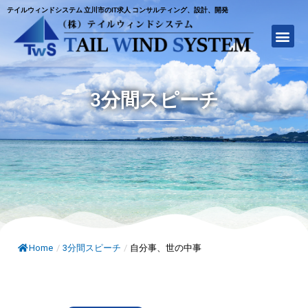
テイルウィンドシステム 立川市のIT求人 コンサルティング、設計、開発
3分間スピーチ
Home
/
3分間スピーチ
/
自分事、世の中事