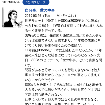
2019/03/26
3分間スピーチ
自分事、世の中事
2019.03.26（Tue） M・Fさん(♀)
世界サミットで決定したSDGs(2030年までに達成す
べき17の目標)を、TWSでは支持して社内に取り入れ
るべく改革を行っている。
SDGsの目標は、先進国と発展途上国が力を合わせな
ければ達成できない目標であり、11年後の未来に向
けてより良い将来を描くための道筋だ。
11年前はiPhoneが日本に上陸した年だったが、11年
後の未来はどんな社会になっているのだろうか？先
日、SDGsのセミナーで「世の中事」という言葉を聞
いた。
問題があると分かっていても行動できないのは他人
事＝世の中事だからであり、自分の事として捉えて
いないからだそうだ。
SDGsも自分事として見れば解決に向けて動き出せる
人も多いのでは無いだろうか。理想を言うだけでは
問題は何も解決されない。
仕事においても他人事ではなく世の中事でもなく、
常に自分事と認識し率先して行動していきたい。