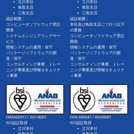
立川本社
立川本社
鳥取支店
鳥取支店
三島支店
三島支店
認証範囲：
認証範囲：
コンピュータソフトウェア受託
本社及び鳥取支店にて行う以下
開発
の業務
システムエンジニアリングサー
コンピュータソフトウェア受託
ビス
開発
情報システムの運用・保守
情報システムの運用・保守
パッケージソフトウェアの開
パッケージソフトウェアの開
発・保守
発・保守
コンサルティング事業、トレー
コンサルティング事業、トレー
ニング事業及び情報セキュリテ
ニング事業及び情報セキュリテ
ィ事業
ィ事業
EMS602917 / ISO14001
OHS 692647 / ISO45001
ISO認証取得
ISO認証取得
立川本社
立川本社