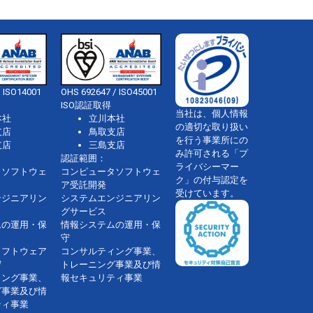
 ISO14001
OHS 692647 / ISO45001
ISO認証取得
当社は、個人情報
本社
立川本社
の適切な取り扱い
支店
鳥取支店
を行う事業所にの
支店
三島支店
み許可される「プ
認証範囲：
ライバシーマー
タソフトウェ
コンピュータソフトウェ
ク」の付与認定を
ア受託開発
受けています。
ンジニアリン
システムエンジニアリン
グサービス
ムの運用・保
情報システムの運用・保
守
ソフトウェア
コンサルティング事業、
守
トレーニング事業及び情
ィング事業、
報セキュリティ事業
グ事業及び情
ティ事業