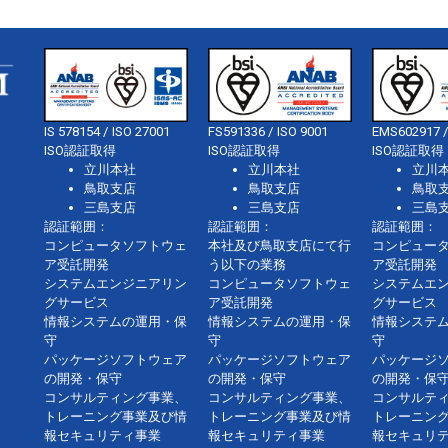
IS 578154 / ISO 27001
FS591336 / ISO 9001
EMS602917 /
ISO認証取得
ISO認証取得
ISO認証取得
立川本社
立川本社
立川
鳥取支店
鳥取支店
鳥取
三島支店
三島支店
三島
認証範囲：
認証範囲：
認証範囲：
コンピュータソフトウェ
本社及び鳥取支店にて行
コンピュー
ア受託開発
う以下の業務
ア受託開発
システムエンジニアリン
コンピュータソフトウェ
システムエ
グサービス
ア受託開発
グサービス
情報システムの運用・保
情報システムの運用・保
情報システ
守
守
守
パッケージソフトウェア
パッケージソフトウェア
パッケージ
の開発・保守
の開発・保守
の開発・保
コンサルティング事業、
コンサルティング事業、
コンサルテ
トレーニング事業及び情
トレーニング事業及び情
トレーニン
報セキュリティ事業
報セキュリティ事業
報セキュリ