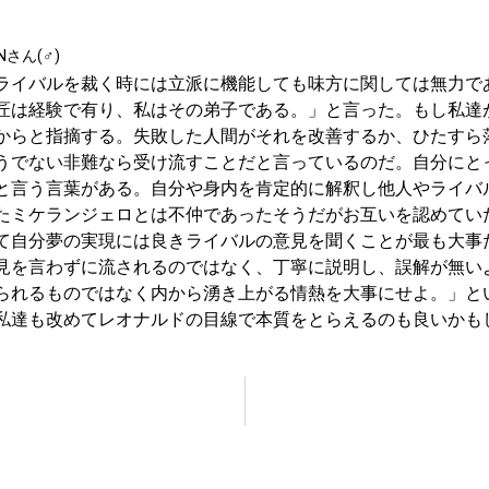
Nさん(♂)
ライバルを裁く時には立派に機能しても味方に関しては無力で
匠は経験で有り、私はその弟子である。」と言った。もし私達
からと指摘する。失敗した人間がそれを改善するか、ひたすら
うでない非難なら受け流すことだと言っているのだ。自分にと
と言う言葉がある。自分や身内を肯定的に解釈し他人やライバ
たミケランジェロとは不仲であったそうだがお互いを認めてい
て自分夢の実現には良きライバルの意見を聞くことが最も大事
見を言わずに流されるのではなく、丁寧に説明し、誤解が無い
られるものではなく内から湧き上がる情熱を大事にせよ。」と
私達も改めてレオナルドの目線で本質をとらえるのも良いかも