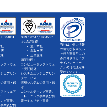
 ISO14001
OHS 692647 / ISO45001
ISO認証取得
当社は、個人情報
本社
立川本社
の適切な取り扱い
支店
鳥取支店
を行う事業所にの
支店
三島支店
み許可される「プ
認証範囲：
ライバシーマー
タソフトウェ
コンピュータソフトウェ
ク」の付与認定を
ア受託開発
受けています。
ンジニアリン
システムエンジニアリン
グサービス
ムの運用・保
情報システムの運用・保
守
ソフトウェア
コンサルティング事業、
守
トレーニング事業及び情
ィング事業、
報セキュリティ事業
グ事業及び情