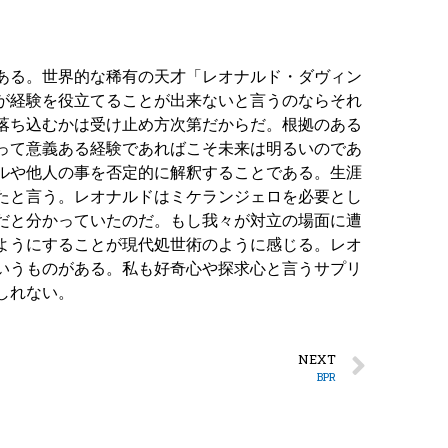
ある。世界的な稀有の天才「レオナルド・ダヴィン
が経験を役立てることが出来ないと言うのならそれ
落ち込むかは受け止め方次第だからだ。根拠のある
って意義ある経験であればこそ未来は明るいのであ
ルや他人の事を否定的に解釈することである。生涯
たと言う。レオナルドはミケランジェロを必要とし
だと分かっていたのだ。もし我々が対立の場面に遭
ようにすることが現代処世術のように感じる。レオ
いうものがある。私も好奇心や探求心と言うサプリ
しれない。
NEXT
BPR