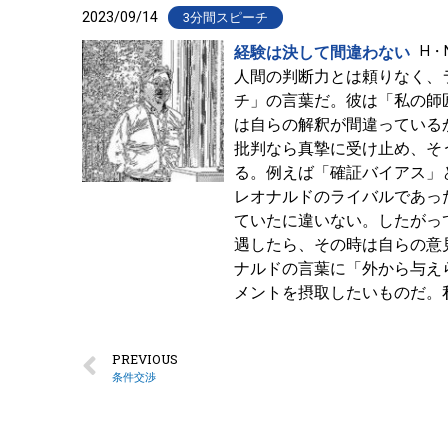
2023/09/14
3分間スピーチ
経験は決して間違わない
H・
人間の判断力とは頼りなく、
チ」の言葉だ。彼は「私の師
は自らの解釈が間違っている
批判なら真摯に受け止め、そ
る。例えば「確証バイアス」
レオナルドのライバルであっ
ていたに違いない。したがっ
遇したら、その時は自らの意
ナルドの言葉に「外から与え
メントを摂取したいものだ。
PREVIOUS
条件交渉